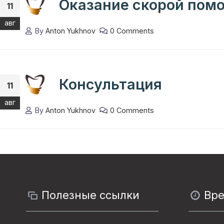
Оказание скорой пом
11
авг
By
Anton Yukhnov
0 Comments
Консультация
11
авг
By
Anton Yukhnov
0 Comments
Полезные ссылки
Вр