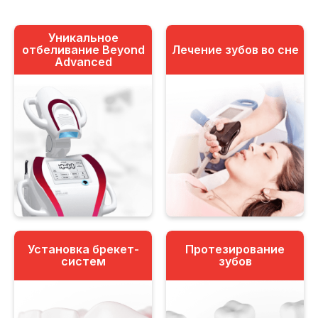
Уникальное
отбеливание Beyond
Лечение зубов во сне
Advanced
Установка брекет-
Протезирование
систем
зубов