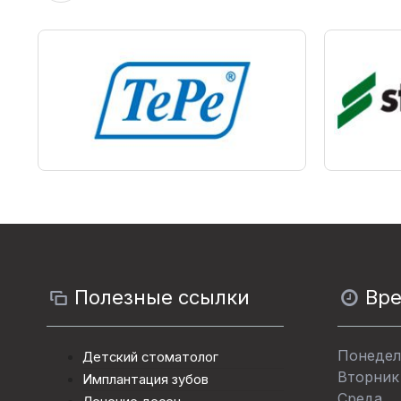
Полезные ссылки
Вр
Понедел
Детский стоматолог
Вторник
Имплантация зубов
Среда