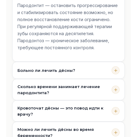
Пародонтит — остановить прогрессирование
и стабилизировать состояние возможно, но
полное восстановление кости ограничено.
При регулярной поддерживающей терапии
зубы сохраняются на десятилетия.
Пародонтоз — хроническое заболевание,
требующее постоянного контроля.
Больно ли лечить дёсны?
Нехирургическое лечение (EMS, Vector, Helbo-
Сколько времени занимает лечение
лазер) — практически безболезненное. SRP и
пародонтита?
хирургические вмешательства проводятся
под местной анестезией. После процедур
Гингивит — 1–2 посещения. Пародонтит легкой
Кровоточат дёсны — это повод идти к
возможен дискомфорт 1–3 дня. Большинство
степени — 2–4 посещения в течение 1–2
врачу?
пациентов отмечают, что лечение гораздо
месяцев. Пародонтит средней и тяжелой
комфортнее, чем они ожидали.
степени с хирургическим лечением — 3–6
Да, обязательно. Кровоточивость десен —
Можно ли лечить дёсны во время
месяцев активного лечения +
это не норма. Даже если она незначительная
беременности?