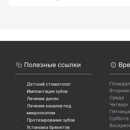
Полезные ссылки
Вр
Понедел
Детский стоматолог
Вторник
Имплантация зубов
Среда
Лечение десен
Четверг
Лечение каналов под
Пятница
микроскопом
Суббота
Протезирование зубов
Воскрес
Установка брекетов