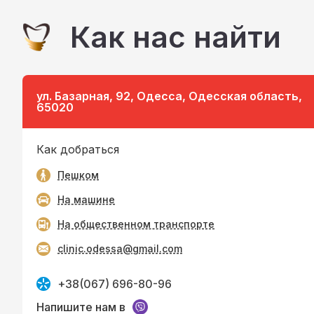
Как нас найти
ул. Базарная, 92, Одесса, Одесская область,
65020
Как добраться
Пешком
На машине
На общественном транспорте
clinic.odessa@gmail.com
+38(067) 696-80-96
Напишите нам в