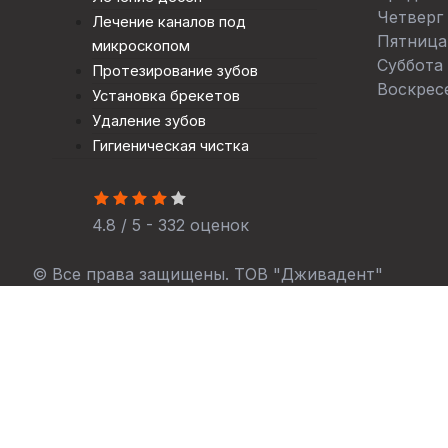
Четверг
Лечение каналов под
Пятница
микроскопом
Суббота
Протезирование зубов
Воскрес
Установка брекетов
Удаление зубов
Гигиеническая чистка
4.8 / 5 - 332 оценок
© Все права защищены. ТОВ "Дживадент"