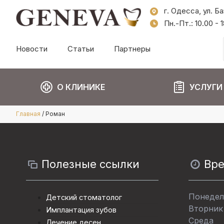
г. Одесса, ул. Б
Пн.-Пт.: 10.00 -
Новости
Статьи
Партнеры
О КЛИНИКЕ
УСЛУГИ
Главная
/
Роман
Полезные ссылки
Вр
Понедел
Детский стоматолог
Вторник
Имплантация зубов
Среда
Лечение десен