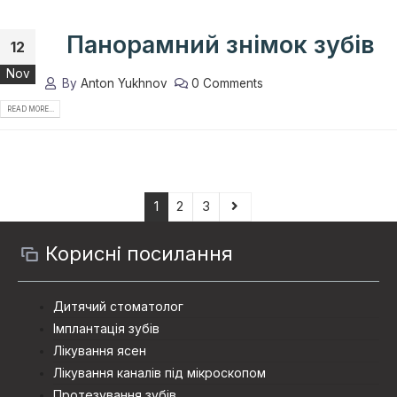
Панорамний знімок зубів
12
Nov
By
Anton Yukhnov
0 Comments
READ MORE...
1
2
3
Корисні посилання
Дитячий стоматолог
Імплантація зубів
Лікування ясен
Лікування каналів під мікроскопом
Протезування зубiв