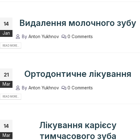
Видалення молочного зубу
14
Jan
By
Anton Yukhnov
0 Comments
READ MORE...
Ортодонтичне лікування
21
Mar
By
Anton Yukhnov
0 Comments
READ MORE...
Лікування карієсу
14
тимчасового зуба
Mar