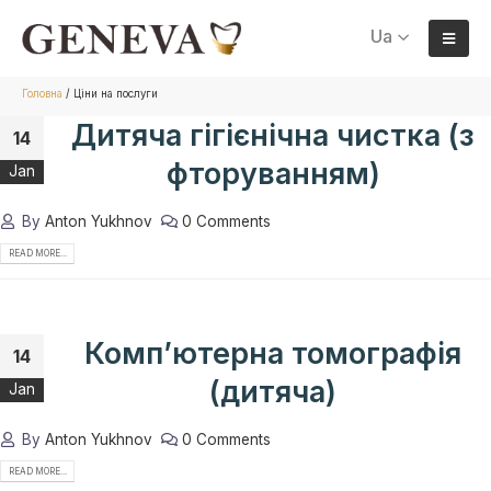
Ua
Головна
/
Ціни на послуги
Дитяча гігієнічна чистка (з
14
фторуванням)
Jan
By
Anton Yukhnov
0 Comments
READ MORE...
Комп’ютерна томографія
14
(дитяча)
Jan
By
Anton Yukhnov
0 Comments
READ MORE...