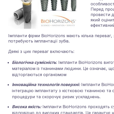
особливост
Перед проц
провести д
який оціни
ефективний
Імпланти фірми BioHorizons мають кілька переваг, 
потребують імплантації зубів.
Деякі з цих переваг включають:
Біологічна сумісність
: Імпланти BioHorizons виго
матеріалом із тканинами людини. Це означає, що
відторгаються організмом
Інноваційна технологія поверхні:
Імпланти BioHo
інтеграцію імплантату з кістковою тканиною та 
процедури та скорочує ризик ускладнень.
Висока якість:
Імпланти BioHorizons проходять с
відповідно до високих стандартів. Це гарантує на