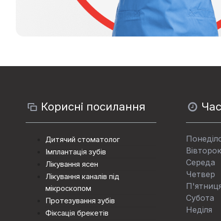
Корисні посилання
Час
Понеділ
Дитячий стоматолог
Вівторо
Імплантація зубів
Середа
Лікування ясен
Четвер
Лікування каналів під
П'ятниц
мікроскопом
Субота
Протезування зубiв
Неділя
Фіксація брекетів