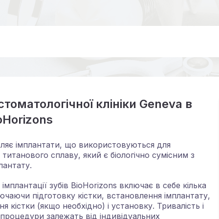
томатологічної клініки Geneva в
oHorizons
обляє імплантати, що використовуються для
з титанового сплаву, який є біологічно сумісним з
лантату.
імплантації зубів BioHorizons включає в себе кілька
лючаючи підготовку кістки, встановлення імплантату,
 кістки (якщо необхідно) і установку. Тривалість і
 процедури залежать від індивідуальних