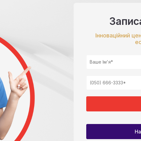
Запис
Інноваційний це
е
На