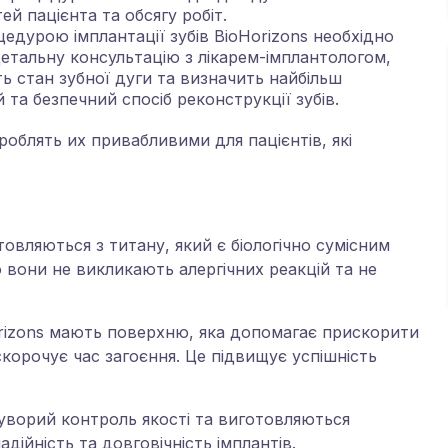
ей пацієнта та обсягу робіт.
едурою імплантації зубів BioHorizons необхідно
етальну консультацію з лікарем-імплантологом,
ть стан зубної дуги та визначить найбільш
 та безпечний спосіб реконструкції зубів.
роблять их привабливими для пацієнтів, якi
товляються з титану, який є біологічно сумісним
 вони не викликають алергічних реакцій та не
rizons мають поверхню, яка допомагає прискорити
скорочує час загоєння. Це підвищує успішність
уворий контроль якості та виготовляються
дійність та довговічність імплантів.