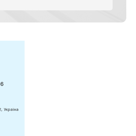
96
2, Україна