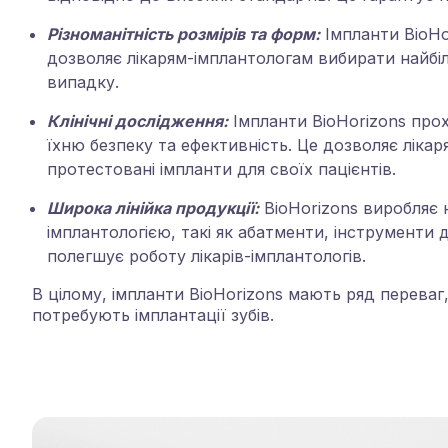
Різноманітність розмірів та форм:
Імпланти BioHo
дозволяє лікарям-імплантологам вибирати найбі
випадку.
Клінічні дослідження:
Імпланти BioHorizons прох
їхню безпеку та ефективність. Це дозволяє ліка
протестовані імпланти для своїх пацієнтів.
Широка лінійка продукції:
BioHorizons виробляє не
імплантологією, такі як абатменти, інструменти 
полегшує роботу лікарів-імплантологів.
В цілому, імпланти BioHorizons мають ряд переваг, 
потребують імплантації зубів.