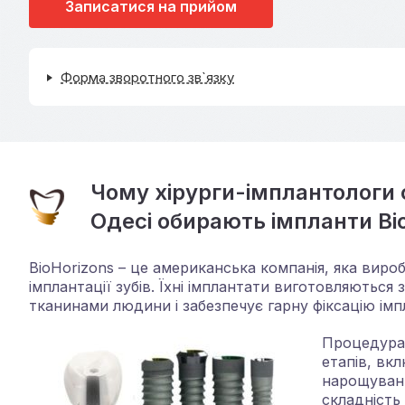
Записатися на прийом
Форма зворотного зв`язку
Чому хірурги-імплантологи с
Одесі обирають імпланти Bi
BioHorizons – це американська компанія, яка вир
імплантації зубів. Їхні імплантати виготовляються 
тканинами людини і забезпечує гарну фіксацію імп
Процедура 
етапів, вк
нарощування
складність