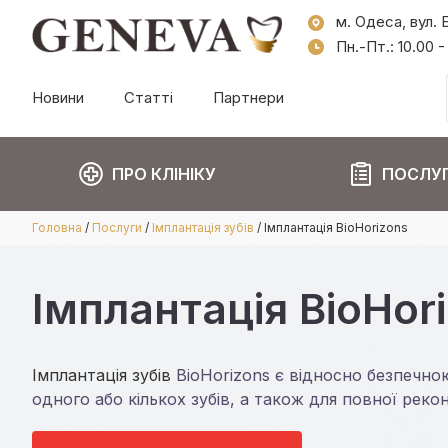
м. Одеса, вул. 
Пн.-Пт.: 10.00 -
Новини
Статті
Партнери
ПРО КЛІНІКУ
ПОСЛУ
Головна
/
Послуги
/
Імплантація зубів
/
Імплантація BioHorizons
Імплантація BioHori
Імплантація зубів
BioHorizons є відносно безпечно
одного або кількох зубів, а також для повної рекон