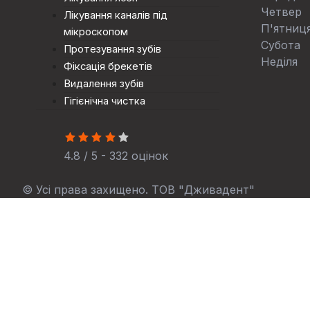
Четвер
Лікування каналів під
П'ятниц
мікроскопом
Субота
Протезування зубiв
Неділя
Фіксація брекетів
Видалення зубів
Гігієнічна чистка
4.8 / 5 - 332 оцінок
© Усі права захищено. ТОВ "Дживадент"