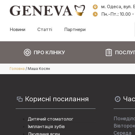
м. Одеса, вул. 
Пн.-Пт.: 10.00 -
Новини
Статті
Партнери
ПРО КЛІНІКУ
ПОСЛУ
Головна
/
Маша Косян
Корисні посилання
Час
Понеділ
Дитячий стоматолог
Вівторо
Імплантація зубів
Середа
Лікування ясен