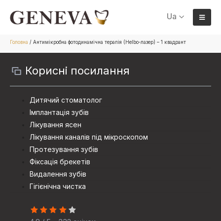
Ua
Головна
/
Антимікробна фотодинамічна терапія (Helbo-лазер) – 1 квадрант
Корисні посилання
Дитячий стоматолог
Імплантація зубів
Лікування ясен
Лікування каналів під мікроскопом
Протезування зубiв
Фіксація брекетів
Видалення зубів
Гігієнічна чистка