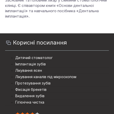
Засновник та головний лікар у сімейній стоматологічній
клініці. Є співавтором книги «Основи дентальної
імплантації» та навчального посібника «Дентальна
імплантація».
Корисні посилання
Дитячий стоматолог
Імплантація зубів
Лікування ясен
Лікування каналів під мікроскопом
Протезування зубiв
Фіксація брекетів
Видалення зубів
Гігієнічна чистка