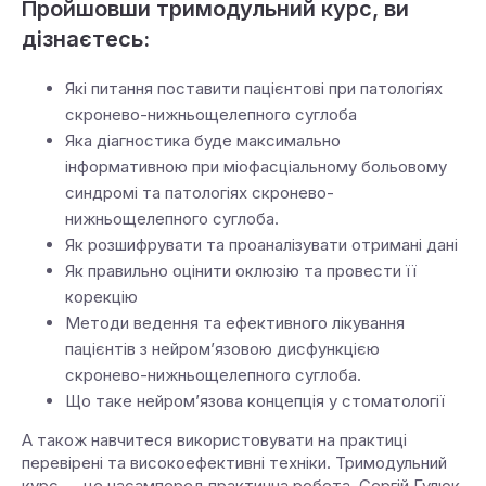
Пройшовши тримодульний курс, ви
дізнаєтесь:
Які питання поставити пацієнтові при патологіях
скронево-нижньощелепного суглоба
Яка діагностика буде максимально
інформативною при міофасціальному больовому
синдромі та патологіях скронево-
нижньощелепного суглоба.
Як розшифрувати та проаналізувати отримані дані
Як правильно оцінити оклюзію та провести її
корекцію
Методи ведення та ефективного лікування
пацієнтів з нейром’язовою дисфункцією
скронево-нижньощелепного суглоба.
Що таке нейром’язова концепція у стоматології
А також навчитеся використовувати на практиці
перевірені та високоефективні техніки. Тримодульний
курс — це насамперед практична робота. Сергій Гулюк