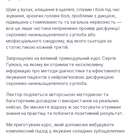
Шум у вухах, клацання в щелепі, спазми і болі під час
жування, хронічні головні болі, проблеми з дикцією,
підвищена стомлюваність та загальна нервозність —
все це лише частина неприємних проявів дисфункції
скронево-нижньощелепного суглоба або
міофасціального синдрому, від якого сьогодні за
статистикою кожний третій.
Запрошуємо на великий тримодульний курс Сергія
Гулюка, на якому ви отримаєте ексклюзивну
інформацію про методи діагностики та ефективного
лікування пацієнтів з нейром’язовою дисфункцією
скронево-нижньощелепного суглоба.
Лектор поділиться авторською методикою та
багаторічним досвідом її використання на реальних
кейсах. Ви зможете відразу ж застосувати отримані
знання на практиці та побачите позитивний результат.
Ми приготували курс, який допоможе вибудувати
комплексний підхід у лікуванні складних зубощелепних