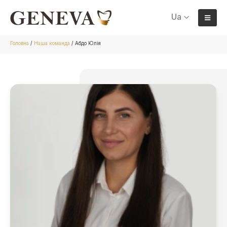
Ua
Головна
/
Наша команда
/
Абдо Юлія