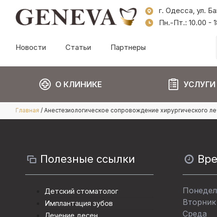
г. Одесса, ул. Б
Пн.-Пт.: 10.00 -
Новости
Статьи
Партнеры
О КЛИНИКЕ
УСЛУГИ
Главная
/
Анестезиологическое сопровождение хирургического ле
Полезные ссылки
Вр
Понедел
Детский стоматолог
Вторник
Имплантация зубов
Среда
Лечение десен