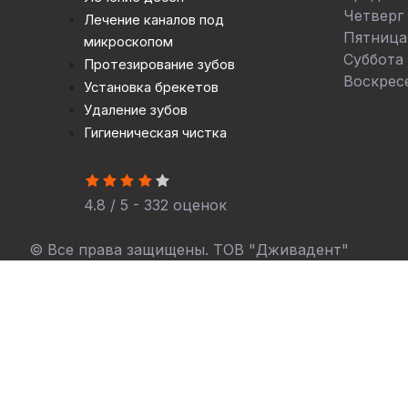
Четверг
Лечение каналов под
Пятница
микроскопом
Суббота
Протезирование зубов
Воскрес
Установка брекетов
Удаление зубов
Гигиеническая чистка
4.8 / 5 - 332 оценок
© Все права защищены. ТОВ "Дживадент"